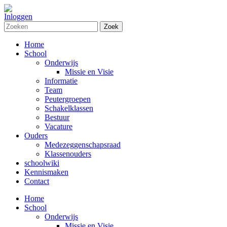
Inloggen
Zoek
Home
School
Onderwijs
Missie en Visie
Informatie
Team
Peutergroepen
Schakelklassen
Bestuur
Vacature
Ouders
Medezeggenschapsraad
Klassenouders
schoolwiki
Kennismaken
Contact
Home
School
Onderwijs
Missie en Visie