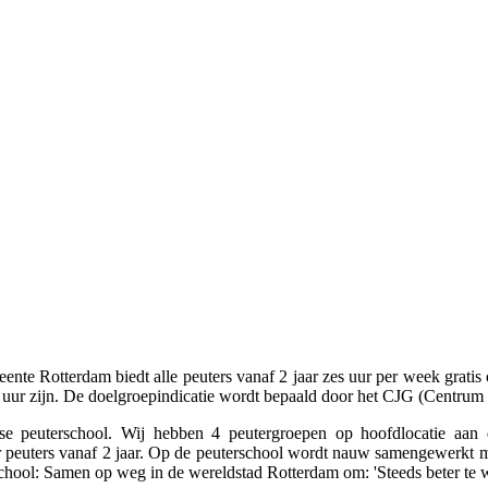
ente Rotterdam biedt alle peuters vanaf 2 jaar zes uur per week gratis 
 12 uur zijn. De doelgroepindicatie wordt bepaald door het CJG (Centru
peuterschool. Wij hebben 4 peutergroepen op hoofdlocatie aan d
or peuters vanaf 2 jaar. Op de peuterschool wordt nauw samengewerkt 
school: Samen op weg in de wereldstad Rotterdam om: 'Steeds beter te we