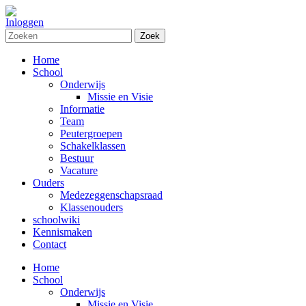
Inloggen
Zoek
Home
School
Onderwijs
Missie en Visie
Informatie
Team
Peutergroepen
Schakelklassen
Bestuur
Vacature
Ouders
Medezeggenschapsraad
Klassenouders
schoolwiki
Kennismaken
Contact
Home
School
Onderwijs
Missie en Visie