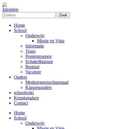
Inloggen
Zoek
Home
School
Onderwijs
Missie en Visie
Informatie
Team
Peutergroepen
Schakelklassen
Bestuur
Vacature
Ouders
Medezeggenschapsraad
Klassenouders
schoolwiki
Kennismaken
Contact
Home
School
Onderwijs
Missie en Visie