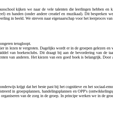
school kijken we naar de vele talenten die leerlingen hebben en k
eel) en handen (onder andere creatief en muzikaal). Dit bespreken we 
erling in beeld. We streven naar eigenaarschap voor het leerproces van 
 jongeren terugloopt.
r in lezen te vergroten. Dagelijks wordt er in de groepen gelezen en 
del van boekenclubs. Dit draagt bij aan de bevordering van de taal
enten van anderen. Het kiezen van een goed boek is belangrijk. Door ac
derwijs krijgt dat het beste past bij het cognitieve en het sociaal-emo
istreerd in groepsplannen, handelingsplannen en OPP's (ontwikkelingsp
et organiseren van de zorg in de groep. In principe werken we in de groe