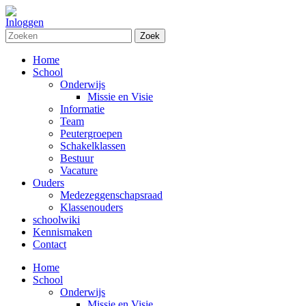
Inloggen
Zoek
Home
School
Onderwijs
Missie en Visie
Informatie
Team
Peutergroepen
Schakelklassen
Bestuur
Vacature
Ouders
Medezeggenschapsraad
Klassenouders
schoolwiki
Kennismaken
Contact
Home
School
Onderwijs
Missie en Visie